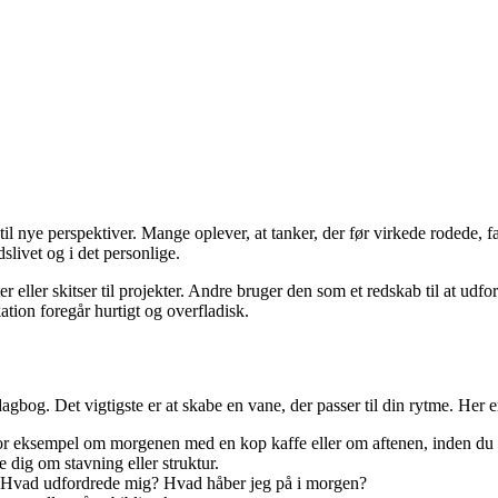
l nye perspektiver. Mange oplever, at tanker, der før virkede rodede, fa
slivet og i det personlige.
ter eller skitser til projekter. Andre bruger den som et redskab til at
ion foregår hurtigt og overfladisk.
agbog. Det vigtigste er at skabe en vane, der passer til din rytme. Her e
 for eksempel om morgenen med en kop kaffe eller om aftenen, inden du 
 dig om stavning eller struktur.
 Hvad udfordrede mig? Hvad håber jeg på i morgen?