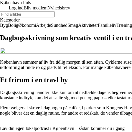
København Puls
Log ind
Bliv medlem
Nyhedsbrev
Kategorier
Byg
Bolig
Økonomi
Arbejde
Sundhed
Smag
Aktiviteter
Familieliv
Træning
Dagbogsskrivning som kreativ ventil i en t
København summer af liv fra tidlig morgen til sen aften. Cyklerne suse
udfordring at finde ro og plads til refleksion. For mange københavnere
Et frirum i en travl by
Dagbogsskrivning handler ikke kun om at nedfælde dagens begivenheder. 
konstante indtryk, kan det at sætte sig med pen og papir – eller tastatu
Flere vælger at skrive i dagbogen på caféer, i parker som Kongens Have
nogle bliver det en daglig rutine, for andre et redskab, de vender tilbage
Lav din egen lokalpodcast i København – sådan kommer du i gang