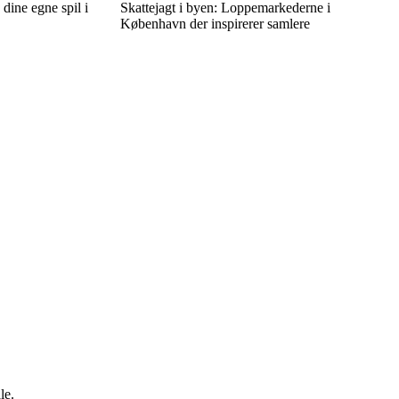
 dine egne spil i
Skattejagt i byen: Loppemarkederne i
København der inspirerer samlere
le.