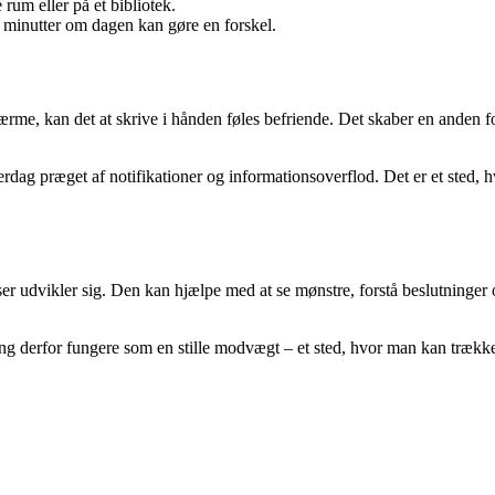
um eller på et bibliotek.
å minutter om dagen kan gøre en forskel.
kærme, kan det at skrive i hånden føles befriende. Det skaber en anden
ag præget af notifikationer og informationsoverflod. Det er et sted, hv
elser udvikler sig. Den kan hjælpe med at se mønstre, forstå beslutning
g derfor fungere som en stille modvægt – et sted, hvor man kan trække 