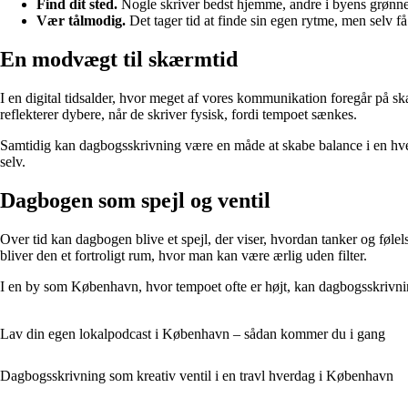
Find dit sted.
Nogle skriver bedst hjemme, andre i byens grønne r
Vær tålmodig.
Det tager tid at finde sin egen rytme, men selv f
En modvægt til skærmtid
I en digital tidsalder, hvor meget af vores kommunikation foregår på s
reflekterer dybere, når de skriver fysisk, fordi tempoet sænkes.
Samtidig kan dagbogsskrivning være en måde at skabe balance i en hverd
selv.
Dagbogen som spejl og ventil
Over tid kan dagbogen blive et spejl, der viser, hvordan tanker og føl
bliver den et fortroligt rum, hvor man kan være ærlig uden filter.
I en by som København, hvor tempoet ofte er højt, kan dagbogsskrivnin
Lav din egen lokalpodcast i København – sådan kommer du i gang
Dagbogsskrivning som kreativ ventil i en travl hverdag i København