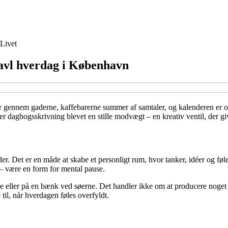
Livet
ravl hverdag i København
r gennem gaderne, kaffebarerne summer af samtaler, og kalenderen er oft
 er dagbogsskrivning blevet en stille modvægt – en kreativ ventil, der 
Det er en måde at skabe et personligt rum, hvor tanker, idéer og følel
r – være en form for mental pause.
 eller på en bænk ved søerne. Det handler ikke om at producere noget pe
 til, når hverdagen føles overfyldt.