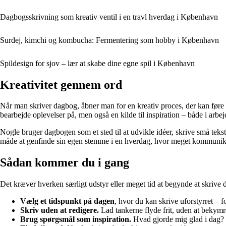
Dagbogsskrivning som kreativ ventil i en travl hverdag i København
Surdej, kimchi og kombucha: Fermentering som hobby i København
Spildesign for sjov – lær at skabe dine egne spil i København
Kreativitet gennem ord
Når man skriver dagbog, åbner man for en kreativ proces, der kan føre ti
bearbejde oplevelser på, men også en kilde til inspiration – både i arbejd
Nogle bruger dagbogen som et sted til at udvikle idéer, skrive små teks
måde at genfinde sin egen stemme i en hverdag, hvor meget kommunikat
Sådan kommer du i gang
Det kræver hverken særligt udstyr eller meget tid at begynde at skrive d
Vælg et tidspunkt på dagen
, hvor du kan skrive uforstyrret –
Skriv uden at redigere.
Lad tankerne flyde frit, uden at bekymre
Brug spørgsmål som inspiration.
Hvad gjorde mig glad i dag?