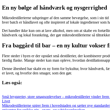
En ny bølge af håndværk og nysgerrighed
Mikrodestillerierne udspringer af den samme bevægelse, som i sin tid g
hver batch er håndlavet og ofte inspireret af lokale ingredienser som 
Det handler ikke kun om at lave alkohol, men om at skabe en fortæll
håndværk og lokal forankring, der gør mikrodestillerierne så tiltrække
Fra baggård til bar – en ny kultur vokser 
Flere steder i byen er der opstået små destillerier, der kombinerer p
færdig flaske. Mange steder kan man opleve, hvordan destillationsappa
Denne åbenhed har skabt en ny form for bykultur, hvor håndværk, fæl
er lavet, og hvorfor den smager, som den gør.
Læs også:
Små bryggerier, store smagsoplevelser – mikrodestillerier vinder fre
Livet
Mikrodestillerierne spirer frem i hovedstaden og sætter nye standarde
epicenter for unikke gin-, snaps- og whiskyoplevelser.