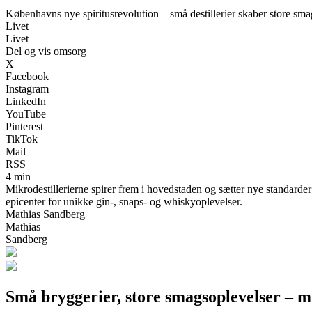
Københavns nye spiritusrevolution – små destillerier skaber store sma
Livet
Livet
Del og vis omsorg
X
Facebook
Instagram
LinkedIn
YouTube
Pinterest
TikTok
Mail
RSS
4 min
Mikrodestillerierne spirer frem i hovedstaden og sætter nye standarde
epicenter for unikke gin-, snaps- og whiskyoplevelser.
Mathias Sandberg
Mathias
Sandberg
Små bryggerier, store smagsoplevelser – m