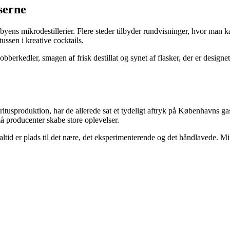
serne
byens mikrodestillerier. Flere steder tilbyder rundvisninger, hvor man ka
ussen i kreative cocktails.
af kobberkedler, smagen af frisk destillat og synet af flasker, der er de
piritusproduktion, har de allerede sat et tydeligt aftryk på København
må producenter skabe store oplevelser.
tid er plads til det nære, det eksperimenterende og det håndlavede. Mik