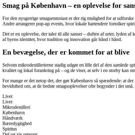
Smag på København – en oplevelse for san
For den nysgerrige smagsentusiast er der rig mulighed for at udforske 
Andre arrangerer pop-up events, hvor lokale bartendere fortolker spirit
Det er en oplevelse, der taler til alle sanser – duften af urter, lyden 
af byens identitet, hvor tradition og innovation går hånd i hånd.
En bevægelse, der er kommet for at blive
Selvom mikrodestillerierne stadig udgør en lille del af den samlede s
kvalitet og lokal forankring på – og de viser, at selv i en storby kan s
For mange er det netop det, der gør København så spændende: at der al
bevidsthed om, at de bedste smagsoplevelser ofte begynder i det små.
Livet
Livet
Mikrodestilleri
København
Håndværk
Bæredygtighed
Spiritus
Del og vis omsorg