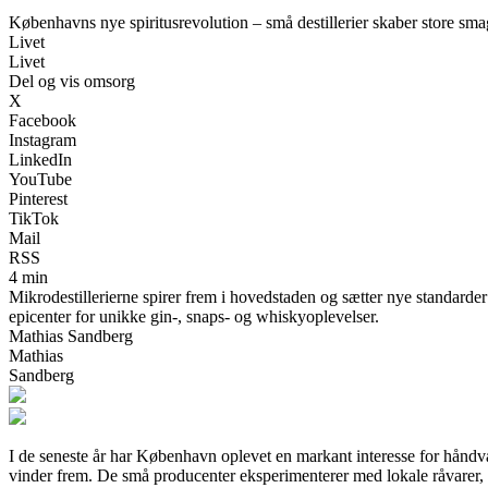
Københavns nye spiritusrevolution – små destillerier skaber store sma
Livet
Livet
Del og vis omsorg
X
Facebook
Instagram
LinkedIn
YouTube
Pinterest
TikTok
Mail
RSS
4 min
Mikrodestillerierne spirer frem i hovedstaden og sætter nye standarde
epicenter for unikke gin-, snaps- og whiskyoplevelser.
Mathias Sandberg
Mathias
Sandberg
I de seneste år har København oplevet en markant interesse for håndv
vinder frem. De små producenter eksperimenterer med lokale råvarer, 